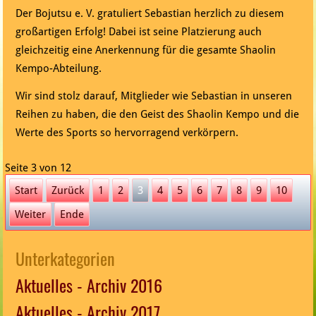
Der Bojutsu e. V. gratuliert Sebastian herzlich zu diesem
großartigen Erfolg! Dabei ist seine Platzierung auch
gleichzeitig eine Anerkennung für die gesamte Shaolin
Kempo-Abteilung.
Wir sind stolz darauf, Mitglieder wie Sebastian in unseren
Reihen zu haben, die den Geist des Shaolin Kempo und die
Werte des Sports so hervorragend verkörpern.
Seite 3 von 12
Start
Zurück
1
2
3
4
5
6
7
8
9
10
Weiter
Ende
Unterkategorien
Aktuelles - Archiv 2016
Aktuelles - Archiv 2017